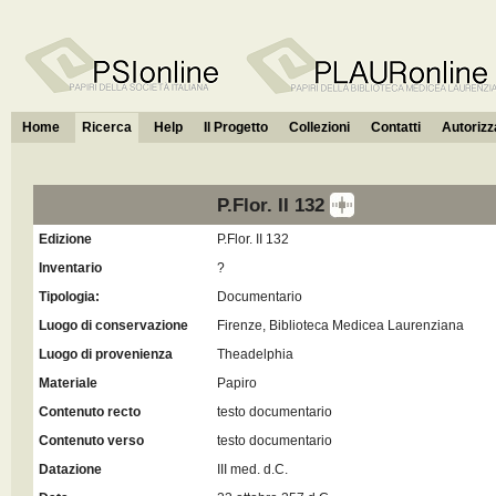
Home
Ricerca
Help
Il Progetto
Collezioni
Contatti
Autorizza
P.Flor. II 132
Edizione
P.Flor. II 132
Inventario
?
Tipologia:
Documentario
Luogo di conservazione
Firenze, Biblioteca Medicea Laurenziana
Luogo di provenienza
Theadelphia
Materiale
Papiro
Contenuto recto
testo documentario
Contenuto verso
testo documentario
Datazione
III med. d.C.