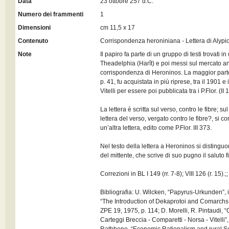
Data
23 ottobre 257 d.C.
Numero dei frammenti
1
Dimensioni
cm 11,5 x 17
Contenuto
Corrispondenza heroniniana - Lettera di Alypi
Note
Il papiro fa parte di un gruppo di testi trovati 
Theadelphia (Harît) e poi messi sul mercato ant
corrispondenza di Heroninos. La maggior parte di
p. 41, fu acquistata in più riprese, tra il 1901 e
Vitelli per essere poi pubblicata tra i P.Flor. (II
La lettera è scritta sul verso, contro le fibre; sul
lettera del verso, vergato contro le fibre?, si c
un’altra lettera, edito come P.Flor. III 373.
Nel testo della lettera a Heroninos si distingu
del mittente, che scrive di suo pugno il saluto fina
Correzioni in BL I 149 (rr. 7-8); VIII 126 (r. 15).;;
Bibliografia: U. Wilcken, “Papyrus-Urkunden”, i
“The Introduction of Dekaprotoi and Comarchs i
ZPE 19, 1975, p. 114; D. Morelli, R. Pintaudi, “C
Carteggi Breccia - Comparetti - Norsa - Vitelli”