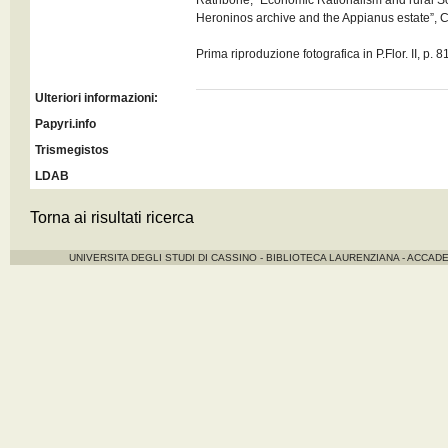
Rathbone, “Economic Rationalism and rural Soc
Heroninos archive and the Appianus estate”,
Prima riproduzione fotografica in P.Flor. II, p. 8
Ulteriori informazioni:
Papyri.info
Trismegistos
LDAB
Torna ai risultati ricerca
UNIVERSITA DEGLI STUDI DI CASSINO - BIBLIOTECA LAURENZIANA - ACCADE