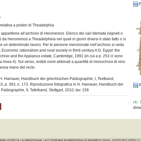
P
5
relativa a poderi di Theadelphia
appartiene all’archivio di Heroneinos. Elenco dei vari ktemata (vigneti o
ti da Heroneinos a Theadelpheia nei quali in giorni diversi è stato fatto o si
 un determinato lavoro. Per le persone menzionate nell’archivio si veda
Economic rationalism and rural society in third-century A.D. Egypt: the
chive and the Appianus estate, Cambridge, 1991 (in cui a p. 253 ci sono
la linea 4). Sul verso, restidi nomi abbinati a quantità di monochora di vino
 stessa mano del recto.
: H. Harrauer, Handbuch der griechischen Paläographie, I, Textband,
10, p. 363, n. 173. Riproduzione fotografica in H. Harrauer, Handbuch der
P
Paläographie, II, Tafelband, Stuttgart, 2010, tav. 158
(1)
:
dime
 BIBLIOTECA LAURENZIANA - ACCADEMIA FIORENTINA DI PAPIROLOGIA - ISTITUTO VITELL