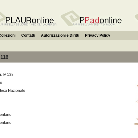
Collezioni
Contatti
Autorizzazioni e Diritti
Privacy Policy
 116
r. IV 138
io
oteca Nazionale
entario
entario