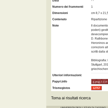
Data
- -
Numero dei frammenti
1
Dimensioni
cm 8,7 x 21,
Contenuto
Ripartizione 
Note
Il documento 
poderi) gesti
devecompiere
D. Rathbone, 
Heroninos ar
correzioni al
scritti dalla
Bibliografia
Stuttgart, 20
griechischen 
Ulteriori informazioni:
p.prag;1;116
Papyri.info
Trismegistos
12757
Torna ai risultati ricerca
UNIVERSITA DEGLI STUDI DI CASSINO -