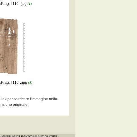
(1)
.Prag. I 116 r.jpg
(1)
.Prag. I 116 v.jpg
 Link per scaricare l'immagine nella
nsione originale.
I - MUSEUM OF EGYPTIAN ANTIQUITIES