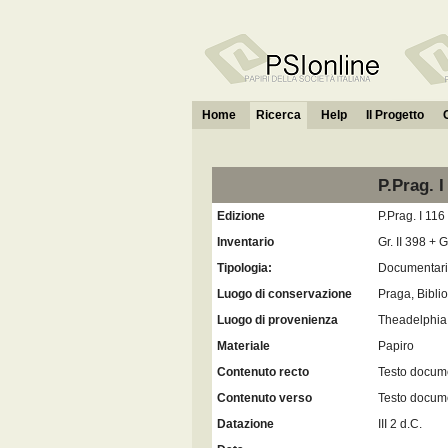
Home
Ricerca
Help
Il Progetto
P.Prag. I
Edizione
P.Prag. I 116
Inventario
Gr. II 398 + G
Tipologia:
Documentar
Luogo di conservazione
Praga, Bibli
Luogo di provenienza
Theadelphia
Materiale
Papiro
Contenuto recto
Testo docum
Contenuto verso
Testo docum
Datazione
III 2 d.C.